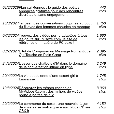
05/2/2026
Plan cul Rennes : le guide des petites
443
annonces gratuites pour des rencontres
clics
discrètes et sans engagement
16/8/2024
Telrose : des conversations coquines au bout
1 468
du fil avec des femmes chaudes en manque
clics
07/8/2024
Trouvez des vidéos porno adaptées à tous
1 680
les goûts sur PCsexe.com, le site de
clics
référence en matière de PC sexe !
03/7/2024
L'Art de Composer un Message Romantique
2 395
Qui Touche en Plein Cœur
clics
24/5/2024
L'essor des chatbots d'IA dans le domaine
2 249
de la conversation intime en ligne
clics
20/4/2024
La vie quotidienne d'une escort girl à
1 745
Lausanne
clics
12/3/2024
Découvrez les trésors cachés de
3 060
MyVideosX.com : des milliers de vidéos
clics
porno à portée de clic
29/2/2024
Le commerce du sexe : une nouvelle façon
4 152
de vivre sa sexualité grâce aux blogs CB sur
clics
CBX.fr