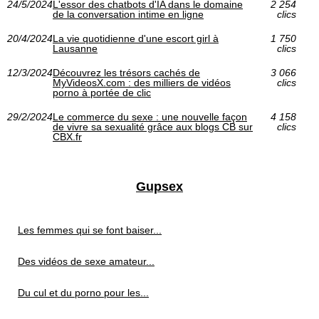
24/5/2024
L'essor des chatbots d'IA dans le domaine
2 254
de la conversation intime en ligne
clics
20/4/2024
La vie quotidienne d'une escort girl à
1 750
Lausanne
clics
12/3/2024
Découvrez les trésors cachés de
3 066
MyVideosX.com : des milliers de vidéos
clics
porno à portée de clic
29/2/2024
Le commerce du sexe : une nouvelle façon
4 158
de vivre sa sexualité grâce aux blogs CB sur
clics
CBX.fr
Gupsex
Les femmes qui se font baiser...
Des vidéos de sexe amateur...
Du cul et du porno pour les...