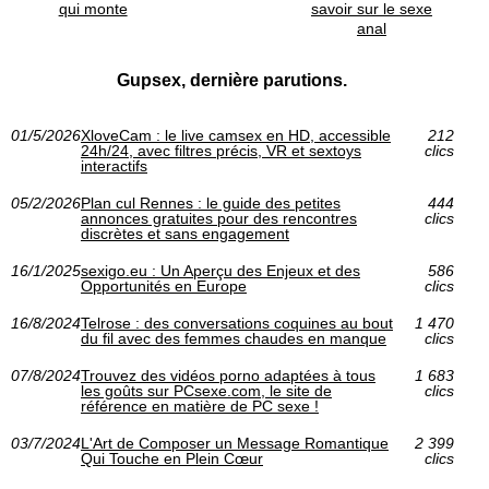
qui monte
savoir sur le sexe
anal
Gupsex, dernière parutions.
01/5/2026
XloveCam : le live camsex en HD, accessible
212
24h/24, avec filtres précis, VR et sextoys
clics
interactifs
05/2/2026
Plan cul Rennes : le guide des petites
444
annonces gratuites pour des rencontres
clics
discrètes et sans engagement
16/1/2025
sexigo.eu : Un Aperçu des Enjeux et des
586
Opportunités en Europe
clics
16/8/2024
Telrose : des conversations coquines au bout
1 470
du fil avec des femmes chaudes en manque
clics
07/8/2024
Trouvez des vidéos porno adaptées à tous
1 683
les goûts sur PCsexe.com, le site de
clics
référence en matière de PC sexe !
03/7/2024
L'Art de Composer un Message Romantique
2 399
Qui Touche en Plein Cœur
clics